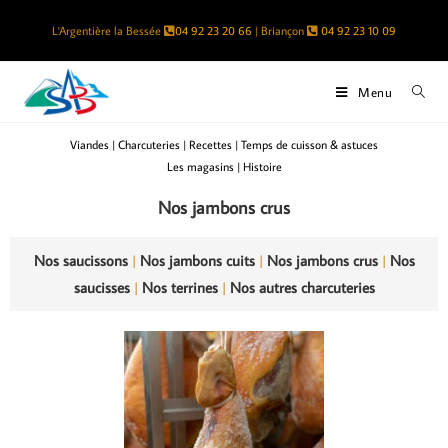
L'Argentière la Bessée
04 92 23 20 66
| Briançon
04 92 23 10 09
Menu
Viandes
|
Charcuteries
|
Recettes
|
Temps de cuisson & astuces
Les magasins
|
Histoire
Nos jambons crus
Nos saucissons
|
Nos jambons cuits
|
Nos jambons crus
|
Nos
saucisses
|
Nos terrines
|
Nos autres charcuteries